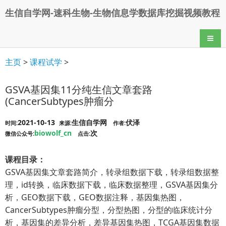
生信自学网-速科生物-生物信息学数据库挖掘视频教程
导航
主页
>
课程试学
>
GSVA基因集11分纯生信文章套路
(CancerSubtypes肿瘤分
2021-10-13
生信自学网
伏泽
时间:
来源:
作者:
biowolf_cn
次
微信公众号:
点击:
课程目录：
GSVA基因集文章套路简介，转录组数据下载，转录组数据整
理，id转换，临床数据下载，临床数据整理，GSVA基因集分
析，GEO数据下载，GEO数据注释，基因集热图，
CancerSubtypes肿瘤分型，分型热图，分型的临床统计分
析，基因集的差异分析，差异基因集热图，TCGA基因集数据