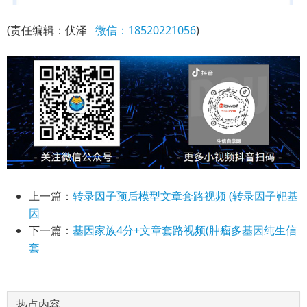
(责任编辑：伏泽
微信：18520221056
)
上一篇：
转录因子预后模型文章套路视频 (转录因子靶基
因
下一篇：
基因家族4分+文章套路视频(肿瘤多基因纯生信
套
热点内容