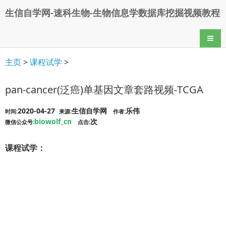
生信自学网-速科生物-生物信息学数据库挖掘视频教程
导航
主页
>
课程试学
>
pan-cancer(泛癌)单基因文章套路视频-TCGA
2020-04-27
生信自学网
乐伟
时间:
来源:
作者:
biowolf_cn
次
微信公众号:
点击:
课程试学：