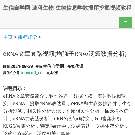
生信自学网-速科生物-生物信息学数据库挖掘视频教程
导航
主页
>
课程试学
>
eRNA文章套路视频(增强子RNA/泛癌数据分析)
2021-09-29
生信自学网
伏泽
时间:
来源:
作者:
biowolf_cn
次
微信公众号:
点击:
课程目录：
eRNA文章套路简介，软件准备，数据下载，表达数据id转
换，eRNA，提取eRNA表达量，eRNA和生存数据合并，生存
分析过滤，相关性分析过滤，临床相关性分析，临床样本统
计，eRNA共表达分析，eRNA靶点id转换，GO富集分析，
KEGG富集分析，特定Term中，泛癌表达，泛癌生存分析，
泛癌生存验证，泛癌相关性验证。