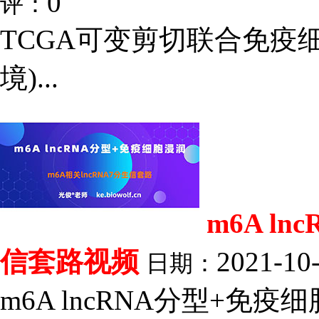
0
评：
TCGA可变剪切联合免疫
境)...
m6A l
信套路视频
2021-10
日期：
m6A lncRNA分型+免疫